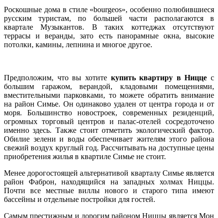
Роскошные дома в стиле «bourgeos», особенно полюбившиеся
русским туристам, по большей части располагаются в
квартале Музыкантов. В таких коттеджах отсутствуют
террасы и веранды, зато есть панорамные окна, высокие
потолки, камины, лепнина и многое другое.
Предположим, что вы хотите
купить квартиру в Ницце
с
большим гаражом, верандой, кладовыми помещениями,
вместительными парковками, то можете обратить внимание
на район Симье. Он одинаково удален от центра города и от
моря. Большинство новостроек, современных резиденций,
огромных торговый центров и палас-отелей сосредоточено
именно здесь. Также стоит отметить экологический фактор.
Обилие зелени и воды обеспечивает жителям этого района
свежий воздух круглый год. Рассчитывать на доступные цены
приобретения жилья в квартиле Симье не стоит.
Менее дорогостоящей альтернативой кварталу Симье является
район Фаброн, находящийся на западных холмах Ниццы.
Почти все местные виллы нового и старого типа имеют
бассейны и отдельные постройки для гостей.
Самым престижным и дорогим районом Ниццы является Мон