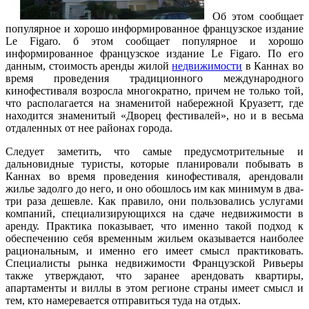
Об этом сообщает
популярное и хорошо информированное французское издание
Le Figaro. б этом сообщает популярное и хорошо
информированное французское издание Le Figaro. По его
данным, стоимость аренды жилой
недвижимости
в Каннах во
время проведения традиционного международного
кинофестиваля возросла многократно, причем не только той,
что располагается на знаменитой набережной Круазетт, где
находится знаменитый «Дворец фестивалей», но и в весьма
отдаленных от нее районах города.
Следует заметить, что самые предусмотрительные и
дальновидные туристы, которые планировали побывать в
Каннах во время проведения кинофестиваля, арендовали
жилье задолго до него, и оно обошлось им как минимум в два-
три раза дешевле. Как правило, они пользовались услугами
компаний, специализирующихся на сдаче недвижимости в
аренду. Практика показывает, что именно такой подход к
обеспечению себя временным жильем оказывается наиболее
рациональным, и именно его имеет смысл практиковать.
Специалисты рынка недвижимости Французской Ривьеры
также утверждают, что заранее арендовать квартиры,
апартаменты и виллы в этом регионе страны имеет смысл и
тем, кто намеревается отправиться туда на отдых.